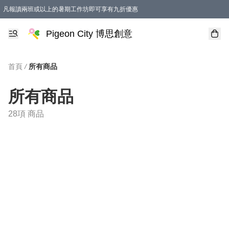
凡報讀兩班或以上的暑期工作坊即可享有九折優惠
Pigeon City 博思創意
首頁
/
所有商品
所有商品
28項 商品