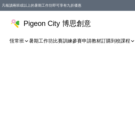
凡報讀兩班或以上的暑期工作坊即可享有九折優惠
Pigeon City 博思創意
恆常班
暑期工作坊
比賽訓練
參賽申請
教材訂購
到校課程