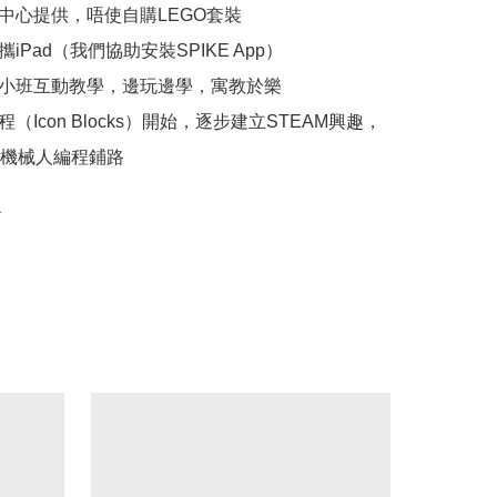
由中心提供，唔使自購LEGO套裝

攜iPad（我們協助安裝SPIKE App）

導師小班互動教學，邊玩邊學，寓教於樂

編程（Icon Blocks）開始，逐步建立STEAM興趣，
機械人編程鋪路
上