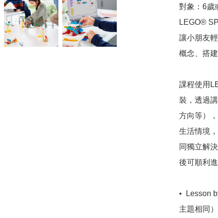
對象：6歲
LEGO® S
讓小朋友輕
概念、搭建
課程使用LEG
裝，透過講
方向等），結
生活情境，
同獨立解決
後可順利進階
•  Less
主題相同）
