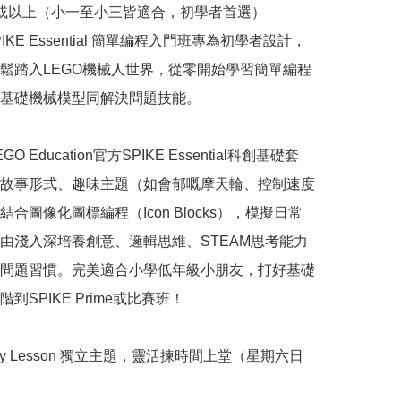
或以上（小一至小三皆適合，初學者首選）

PIKE Essential 簡單編程入門班專為初學者設計，
鬆踏入LEGO機械人世界，從零開始學習簡單編程
基礎機械模型同解決問題技能。

O Education官方SPIKE Essential科創基礎套
故事形式、趣味主題（如會郁嘅摩天輪、控制速度
合圖像化圖標編程（Icon Blocks），模擬日常
由淺入深培養創意、邏輯思維、STEAM思考能力
問題習慣。完美適合小學低年級小朋友，打好基礎
到SPIKE Prime或比賽班！

on by Lesson 獨立主題，靈活揀時間上堂（星期六日