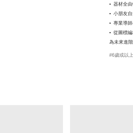
•  器材全
•  小朋友自
•  專業
•  從圖標
為未來進階
6歲或以