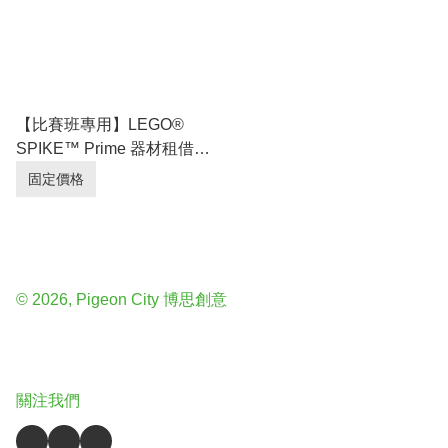
【比賽班專用】LEGO®️
SPIKE™️ Prime 器材租借計
劃（10堂）
固定價格
© 2026, Pigeon City 博思創意
關注我們