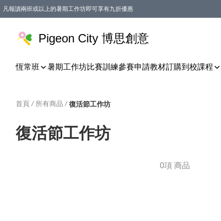
凡報讀兩班或以上的暑期工作坊即可享有九折優惠
Pigeon City 博思創意
恆常班
暑期工作坊
比賽訓練
參賽申請
教材訂購
到校課程
首頁
/
所有商品
/
復活節工作坊
復活節工作坊
0項 商品